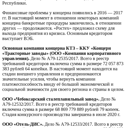
Республики.
Финансовые проблемы у концерна появились в 2016 — 2017
гг. В настоящий момент в отношении некоторых компаний
концерна банкротные процедуры закончились, в отношении
других — продолжаются. «Ростех» предложил схему для
выхода предприятия из кризиса. Основным кредитором
выступает ВЭБ.
Основная компания концерна КТЗ – ККУ «Концерн
«Тракторные заводы» (ООО «Компания корпоративного
управления).
Дело № А79-12535/2017. Всего в реестр
требований кредиторов включена сумма в размере 72 057 873
383 рублей 64 копейки. В настоящий момент находится на
стадии внешнего управления и предпринимаются
значительные усилия, чтобы вернуть компании
платежеспособность ввиду её большой экономической и
социальной значимости для своего региона и страны в целом.
ООО «Чебоксарский сталеплавильный завод».
Дело №
А79-12532/2017. Всего в реестр требований кредиторов
включена сумма в размере 68 869 779 889 рублей 79 копеек.
Стадия конкурсного производства завершена в июле 2020 г.
ООО «Отель-ДИС».
Дело № А79-12533/2017. Всего в реестр