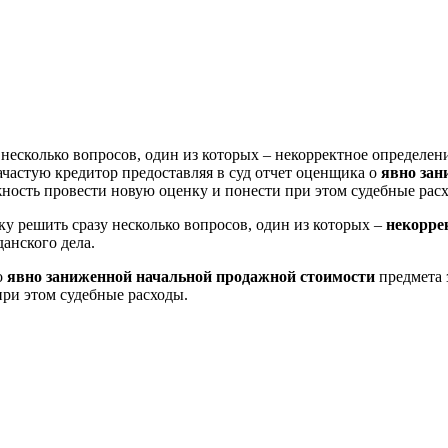
несколько вопросов, один из которых – некорректное определен
ачастую кредитор предоставляя в суд отчет оценщика о
явно зан
ожность провести новую оценку и понести при этом судебные рас
у решить сразу несколько вопросов, один из которых –
некорре
анского дела.
о
явно заниженной начальной продажной стоимости
предмета з
при этом судебные расходы.