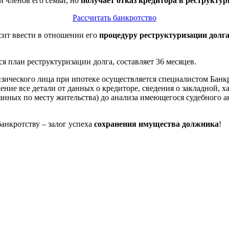
 членов его семьи, но
получает отказ кредитора в реструктур
Рассчитать банкротство
сит ввести в отношении его
процедуру реструктуризации долг
 план реструктуризации долга, составляет 36 месяцев.
изического лица при ипотеке осуществляется специалистом Банк
ение все детали от данных о кредиторе, сведения о закладной, 
нных по месту жительства) до анализа имеющегося судебного а
анкротству – залог успеха
сохранения имущества должника
!